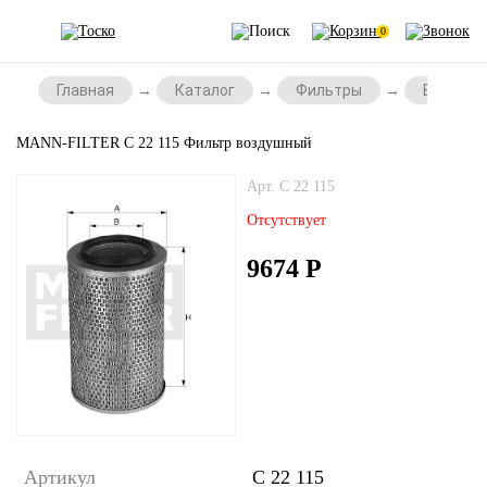
0
Главная
Каталог
Фильтры
Воздушн
MANN-FILTER C 22 115 Фильтр воздушный
Арт. C 22 115
Отсутствует
9674
Р
Артикул
C 22 115