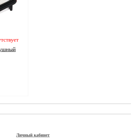
тствует
душный
Личный кабинет