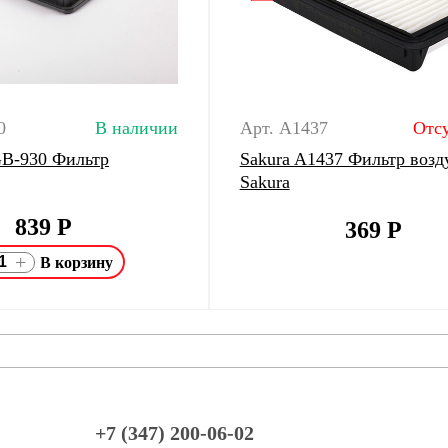
0
В наличии
Арт. A1437
Отсу
 GB-930 Фильтр
Sakura A1437 Фильтр воз
Sakura
839
Р
369
Р
+
+7 (347) 200-06-02