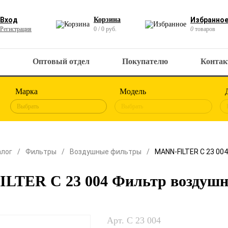
Вход
Корзина
Избранно
Регистрация
0 / 0 руб.
0
товаров
Оптовый отдел
Покупателю
Конта
Марка
Модель
Выбрать
Выбрать
алог
Фильтры
Воздушные фильтры
MANN-FILTER C 23 00
LTER C 23 004 Фильтр воздуш
Арт. C 23 004