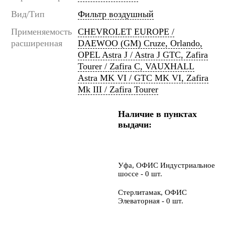
Вид/Тип
Фильтр воздушный
Применяемость
CHEVROLET EUROPE /
расширенная
DAEWOO (GM) Cruze, Orlando,
OPEL Astra J / Astra J GTC, Zafira
Tourer / Zafira C, VAUXHALL
Astra MK VI / GTC MK VI, Zafira
Mk III / Zafira Tourer
Наличие в пунктах
выдачи:
Уфа, ОФИС Индустриальное
шоссе - 0 шт.
Стерлитамак, ОФИС
Элеваторная - 0 шт.