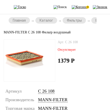
0
Главная
Каталог
Фильтры
Воздушн
MANN-FILTER C 26 108 Фильтр воздушный
Арт. C 26 108
Отсутствует
1379
Р
Артикул
C 26 108
Производитель
MANN-FILTER
Торговая марка
MANN-FILTER