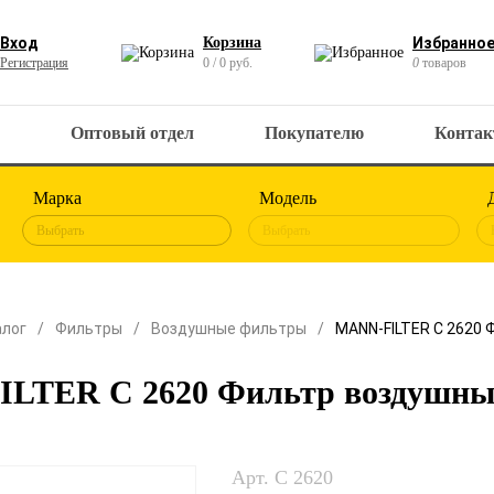
Вход
Корзина
Избранно
Регистрация
0 / 0 руб.
0
товаров
Оптовый отдел
Покупателю
Конта
Марка
Модель
Выбрать
Выбрать
алог
Фильтры
Воздушные фильтры
MANN-FILTER C 2620
LTER C 2620 Фильтр воздушн
Арт. C 2620