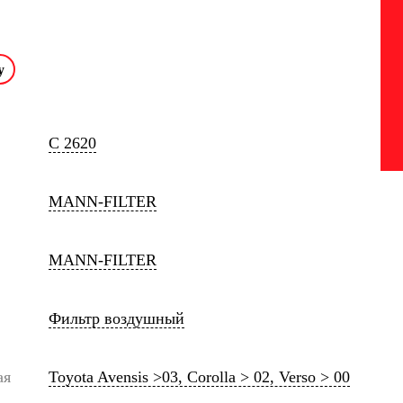
C 2620
MANN-FILTER
MANN-FILTER
Фильтр воздушный
ая
Toyota Avensis >03, Corolla > 02, Verso > 00