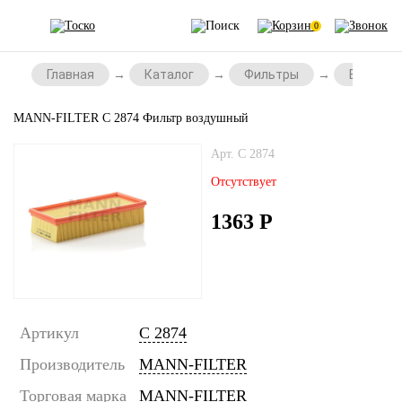
0
Главная
Каталог
Фильтры
Воздушн
MANN-FILTER C 2874 Фильтр воздушный
Арт. C 2874
Отсутствует
1363
Р
Артикул
C 2874
Производитель
MANN-FILTER
Торговая марка
MANN-FILTER