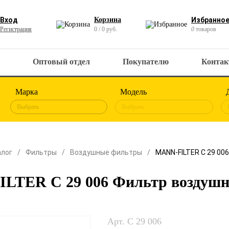
Вход
Корзина
Избранно
Регистрация
0 / 0 руб.
0
товаров
Оптовый отдел
Покупателю
Конта
Марка
Модель
Выбрать
Выбрать
алог
Фильтры
Воздушные фильтры
MANN-FILTER C 29 00
LTER C 29 006 Фильтр воздуш
Арт. C 29 006