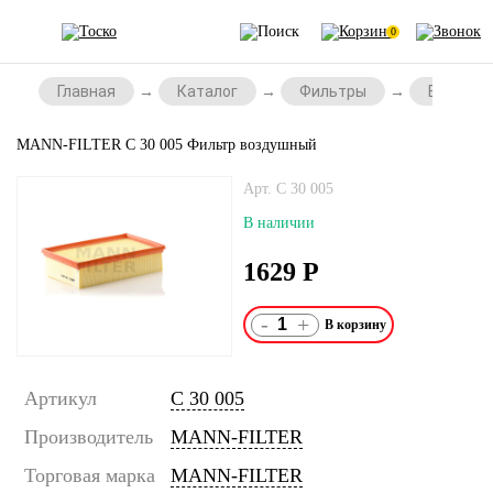
0
Главная
Каталог
Фильтры
Воздушн
MANN-FILTER C 30 005 Фильтр воздушный
Арт. C 30 005
В наличии
1629
Р
-
+
Артикул
C 30 005
Производитель
MANN-FILTER
Торговая марка
MANN-FILTER