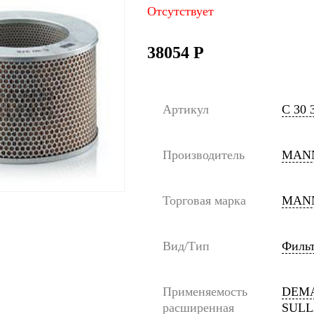
Отсутствует
38054
Р
Артикул
C 30 
Производитель
MANN
Торговая марка
MANN
Вид/Тип
Филь
Применяемость
DEMA
расширенная
SULL