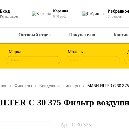
Вход
Корзина
Избранно
Регистрация
0 / 0 руб.
0
товаров
Оптовый отдел
Покупателю
Конта
Марка
Модель
Выбрать
Выбрать
алог
Фильтры
Воздушные фильтры
MANN-FILTER C 30 37
LTER C 30 375 Фильтр воздуш
Арт. C 30 375