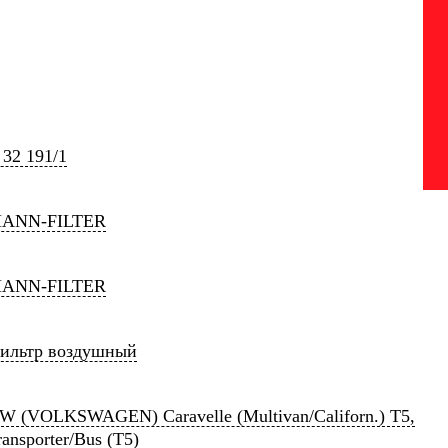
 32 191/1
ANN-FILTER
ANN-FILTER
ильтр воздушный
W (VOLKSWAGEN) Caravelle (Multivan/Californ.) T5,
ransporter/Bus (T5)