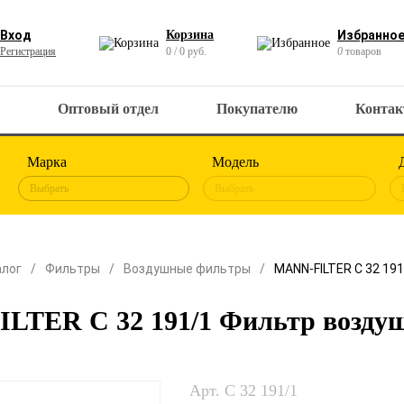
Вход
Корзина
Избранно
Регистрация
0 / 0 руб.
0
товаров
Оптовый отдел
Покупателю
Конта
Марка
Модель
Выбрать
Выбрать
алог
Фильтры
Воздушные фильтры
MANN-FILTER C 32 19
LTER C 32 191/1 Фильтр возду
Арт. C 32 191/1