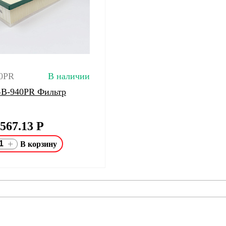
40PR
В наличии
 GB-940PR Фильтр
567.13
Р
+