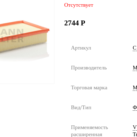
Отсутствует
2744
Р
Артикул
C
Производитель
M
Торговая марка
M
Вид/Тип
Ф
Применяемость
V
расширенная
T