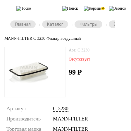
0
Главная
Каталог
Фильтры
Воздушн
MANN-FILTER C 3230 Фильтр воздушный
Арт. C 3230
Отсутствует
99
Р
Артикул
C 3230
Производитель
MANN-FILTER
Торговая марка
MANN-FILTER