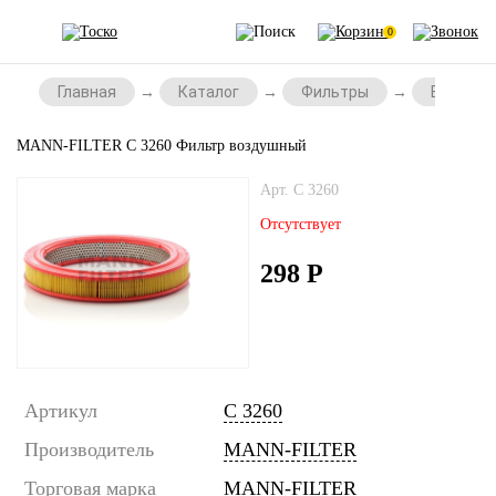
0
Главная
Каталог
Фильтры
Воздушн
MANN-FILTER C 3260 Фильтр воздушный
Арт. C 3260
Отсутствует
298
Р
Артикул
C 3260
Производитель
MANN-FILTER
Торговая марка
MANN-FILTER