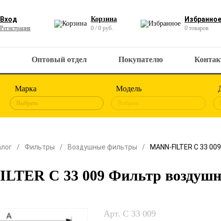
Вход
Корзина
Избранно
Регистрация
0 / 0 руб.
0
товаров
Оптовый отдел
Покупателю
Конта
Марка
Модель
Выбрать
Выбрать
алог
Фильтры
Воздушные фильтры
MANN-FILTER C 33 00
LTER C 33 009 Фильтр воздуш
Арт. C 33 009