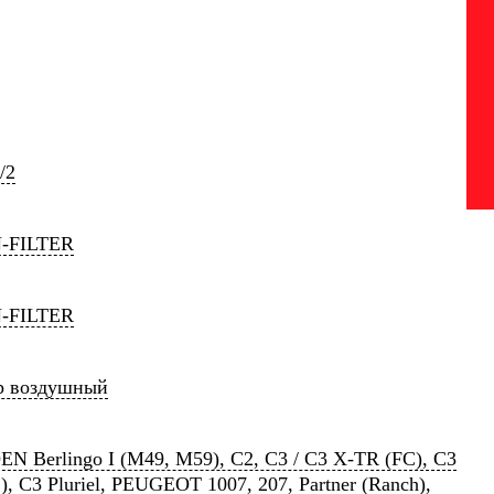
/2
-FILTER
-FILTER
р воздушный
N Berlingo I (M49, M59), C2, C3 / C3 X-TR (FC), C3
1), C3 Pluriel, PEUGEOT 1007, 207, Partner (Ranch),