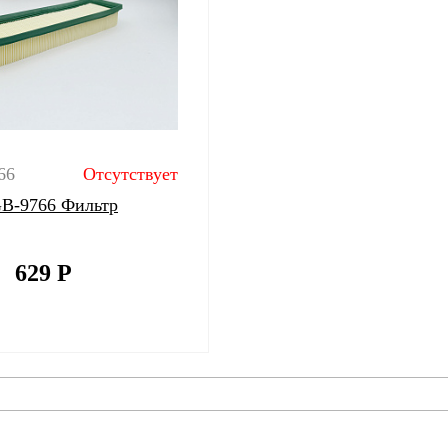
66
Отсутствует
 GB-9766 Фильтр
629
Р