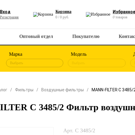
Вход
Корзина
Избранно
Регистрация
0 / 0 руб.
0
товаров
Оптовый отдел
Покупателю
Конта
Марка
Модель
Выбрать
Выбрать
алог
Фильтры
Воздушные фильтры
MANN-FILTER C 3485/
LTER C 3485/2 Фильтр воздуш
Арт. C 3485/2