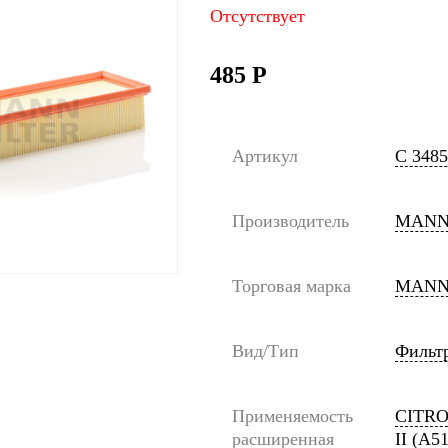
Отсутствует
485
Р
Артикул
C 3485
Производитель
MANN
Торговая марка
MANN
Вид/Тип
Фильт
Применяемость
CITROE
расширенная
II (A5