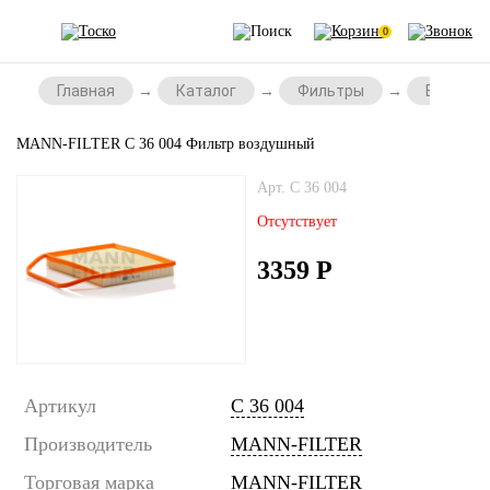
0
Главная
Каталог
Фильтры
Воздушн
MANN-FILTER C 36 004 Фильтр воздушный
Арт. C 36 004
Отсутствует
3359
Р
Артикул
C 36 004
Производитель
MANN-FILTER
Торговая марка
MANN-FILTER