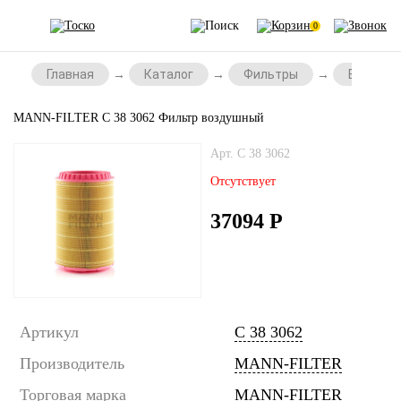
0
Главная
Каталог
Фильтры
Воздушн
MANN-FILTER C 38 3062 Фильтр воздушный
Арт. C 38 3062
Отсутствует
37094
Р
Артикул
C 38 3062
Производитель
MANN-FILTER
Торговая марка
MANN-FILTER