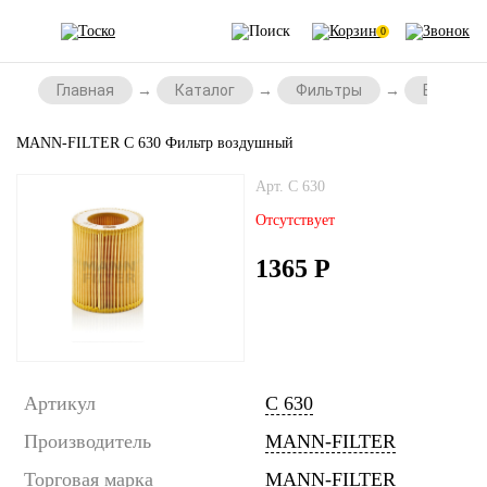
0
Главная
Каталог
Фильтры
Воздушн
MANN-FILTER C 630 Фильтр воздушный
Арт. C 630
Отсутствует
1365
Р
Артикул
C 630
Производитель
MANN-FILTER
Торговая марка
MANN-FILTER