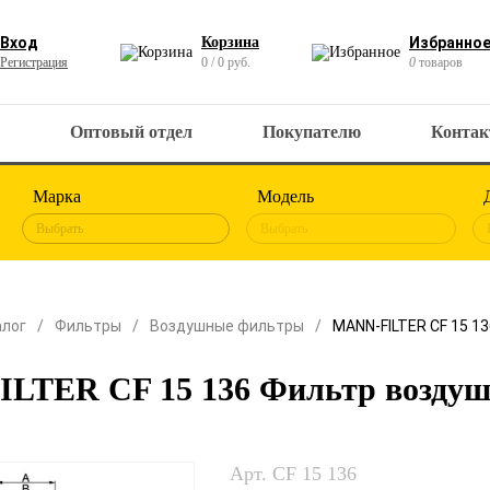
Вход
Корзина
Избранно
Регистрация
0 / 0 руб.
0
товаров
Оптовый отдел
Покупателю
Конта
Марка
Модель
Выбрать
Выбрать
алог
Фильтры
Воздушные фильтры
MANN-FILTER CF 15 1
LTER CF 15 136 Фильтр возду
Арт. CF 15 136