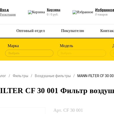
Вход
Корзина
Избранно
Регистрация
0 / 0 руб.
0
товаров
Оптовый отдел
Покупателю
Конта
Марка
Модель
Выбрать
Выбрать
алог
Фильтры
Воздушные фильтры
MANN-FILTER CF 30 0
LTER CF 30 001 Фильтр возду
Арт. CF 30 001