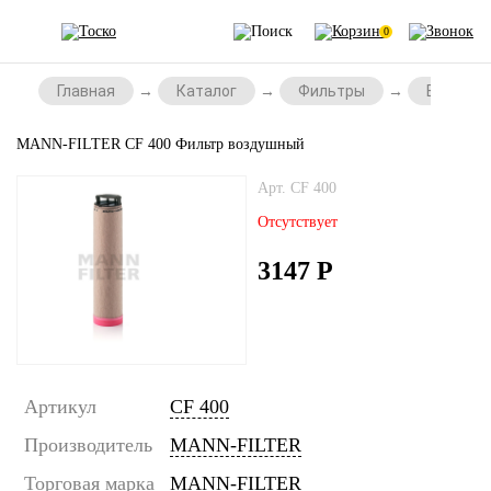
0
Главная
Каталог
Фильтры
Воздушн
MANN-FILTER CF 400 Фильтр воздушный
Арт. CF 400
Отсутствует
3147
Р
Артикул
CF 400
Производитель
MANN-FILTER
Торговая марка
MANN-FILTER