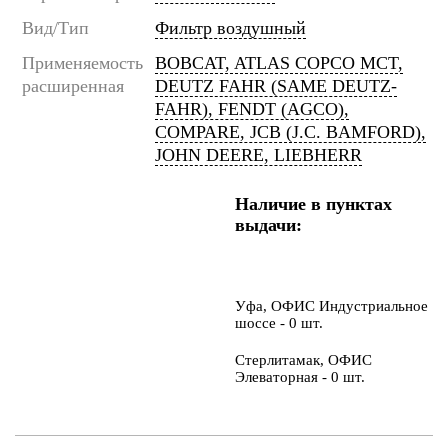
Вид/Тип
Фильтр воздушный
Применяемость
BOBCAT, ATLAS COPCO MCT,
расширенная
DEUTZ FAHR (SAME DEUTZ-
FAHR), FENDT (AGCO),
COMPARE, JCB (J.C. BAMFORD),
JOHN DEERE, LIEBHERR
Наличие в пунктах
выдачи:
Уфа, ОФИС Индустриальное
шоссе - 0 шт.
Стерлитамак, ОФИС
Элеваторная - 0 шт.