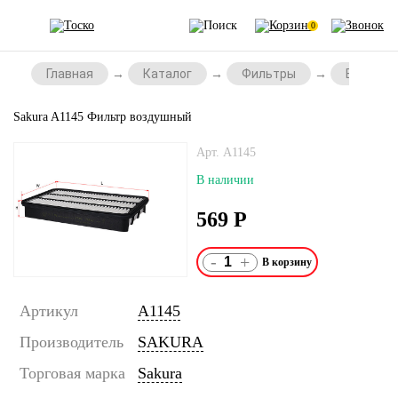
0
Главная
Каталог
Фильтры
Воздушн
Sakura A1145 Фильтр воздушный
Арт. A1145
В наличии
569
Р
-
+
Артикул
A1145
Производитель
SAKURA
Торговая марка
Sakura