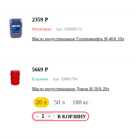
2359
Р
Отсутствует
Арт. 2389906732
Масло индустриальное Газпромнефть И-40А 10л
5669
Р
В наличии
Арт. 338661794
Масло индустриальное Девон И-50А 20л
20 л
50 л
180 кг
-
+