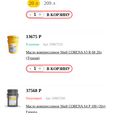
20 л
209 л
-
+
13675
Р
В наличии
Арт. 550027231
Масло компрессорное Shell CORENA S3 R 68 20л
(Турция)
-
+
37568
Р
Отсутствует
Арт. 550027265
Масло компрессорное Shell CORENA S4 P 100 (20л)
Европа