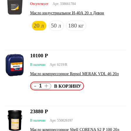
Отсутствует
Арт. 338661784
Масло индустриальное И-40А 20 л Девон
20 л
50 л
180 кг
10100
Р
В наличии
Арт. 6219/R
Масло компрессорное Repsol MERAK VDL 46 20л
-
+
23880
Р
В наличии
Арт. 550026197
Масло компрессорное Shell CORENA S2 P 100 20л