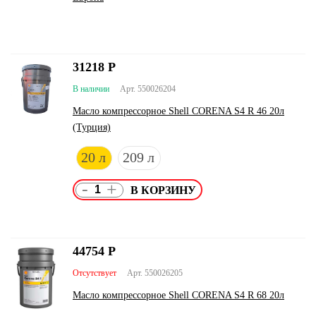
31218
Р
В наличии
Арт. 550026204
Масло компрессорное Shell CORENA S4 R 46 20л
(Турция)
20 л
209 л
-
+
44754
Р
Отсутствует
Арт. 550026205
Масло компрессорное Shell CORENA S4 R 68 20л