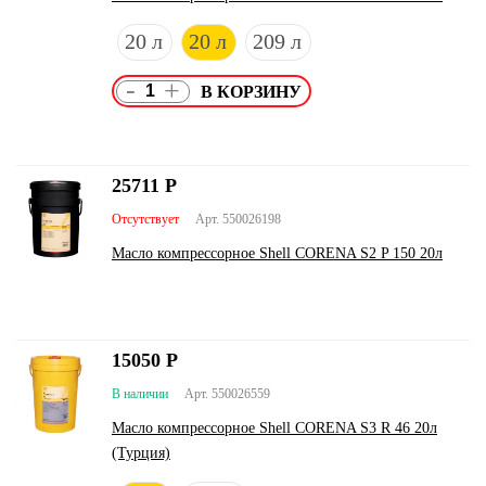
20 л
20 л
209 л
-
+
25711
Р
Отсутствует
Арт. 550026198
Масло компрессорное Shell CORENA S2 P 150 20л
15050
Р
В наличии
Арт. 550026559
Масло компрессорное Shell CORENA S3 R 46 20л
(Турция)