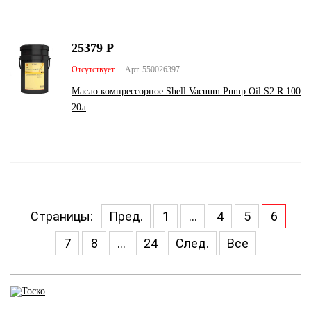
25379
Р
Отсутствует
Арт. 550026397
Масло компрессорное Shell Vacuum Pump Oil S2 R 100
20л
Страницы:
Пред.
1
...
4
5
6
7
8
...
24
След.
Все