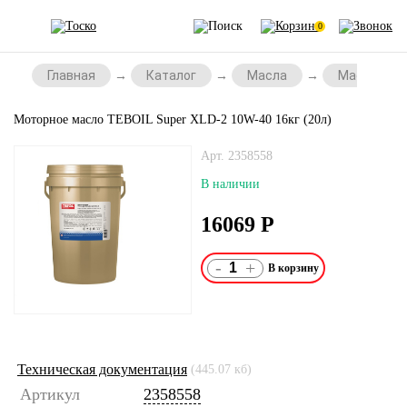
0
Главная
Каталог
Масла
Масла для
Моторное масло TEBOIL Super XLD-2 10W-40 16кг (20л)
Арт. 2358558
В наличии
16069
Р
-
+
Техническая документация
(445.07 кб)
Артикул
2358558