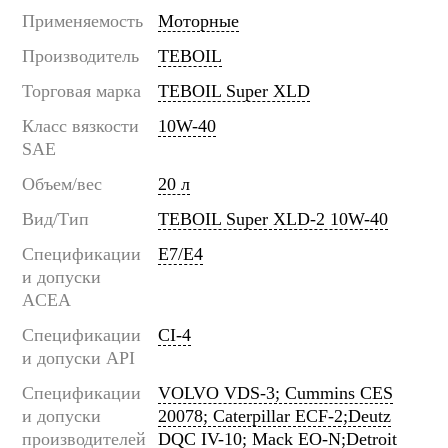
Применяемость
Моторные
Производитель
TEBOIL
Торговая марка
TEBOIL Super XLD
Класс вязкости
10W-40
SAE
Объем/вес
20 л
Вид/Тип
TEBOIL Super XLD-2 10W-40
Спецификации
E7/E4
и допуски
ACEA
Спецификации
CI-4
и допуски API
Спецификации
VOLVO VDS-3; Cummins CES
и допуски
20078; Caterpillar ECF-2;Deutz
производителей
DQC IV-10; Mack EO-N;Detroit