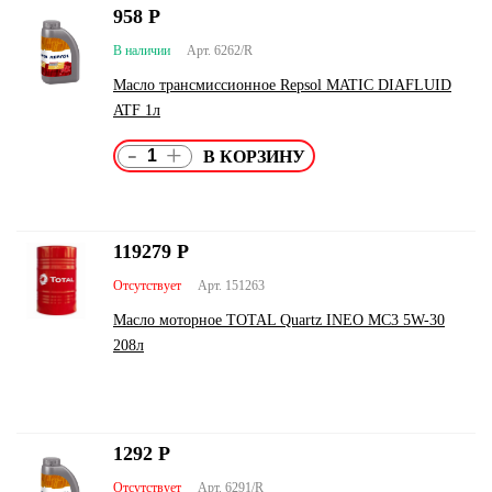
958
Р
В наличии
Арт. 6262/R
Масло трансмиссионное Repsol MATIC DIAFLUID
ATF 1л
-
+
119279
Р
Отсутствует
Арт. 151263
Масло моторное TOTAL Quartz INEO MC3 5W-30
208л
1292
Р
Отсутствует
Арт. 6291/R