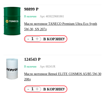
98899
Р
В наличии
Арт. 4650229681861
Масло моторное TANECO Premium Ultra Eco Synth
5W-30, SN 207л
-
+
124543
Р
В наличии
Арт. 60241/R
Масло моторное Repsol ELITE COSMOS A5/B5 5W-30
208л
-
+