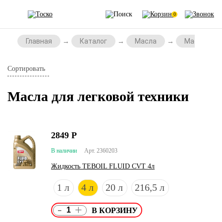
0
Главная
Каталог
Масла
Масла для 
Сортировать
Масла для легковой техники
2849
Р
В наличии
Арт. 2360203
Жидкость TEBOIL FLUID CVT 4л
1 л
4 л
20 л
216,5 л
-
+