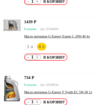
-
+
1439
Р
В наличии
Арт. 253140263
Масло моторное G-Energy Expert L 10W-40 4л
1 л
4 л
-
+
734
Р
В наличии
Арт. 253140154
Масло моторное G-Energy F Synth EC 5W-30 1л
-
+