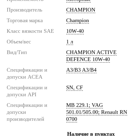
Производитель
CHAMPION
Торговая марка
Champion
Класс вязкости SAE
10W-40
Объем/вес
1 л
Вид/Тип
CHAMPION ACTIVE
DEFENCE 10W-40
Спецификации и
A3/B3 A3/B4
допуски ACEA
Спецификации и
SN, CF
допуски API
Спецификации и
MB 229.1; VAG
допуски
501.01/505.00; Renault RN
производителей
0700
Наличие в пунктах