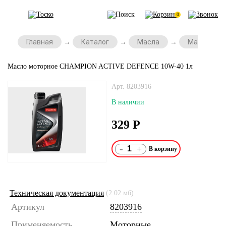
0
Главная
Каталог
Масла
Масла для 
Масло моторное CHAMPION ACTIVE DEFENCE 10W-40 1л
Арт. 8203916
В наличии
329
Р
-
+
Техническая документация
(2.02 мб)
Артикул
8203916
Применяемость
Моторные