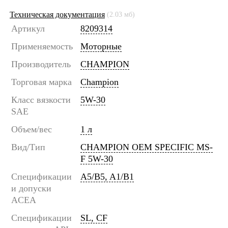
Техническая документация
(2.03 мб)
Артикул
8209314
Применяемость
Моторные
Производитель
CHAMPION
Торговая марка
Champion
Класс вязкости
5W-30
SAE
Объем/вес
1 л
Вид/Тип
CHAMPION OEM SPECIFIC MS-
F 5W-30
Спецификации
A5/B5, A1/B1
и допуски
ACEA
Спецификации
SL, CF