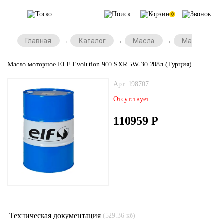
0
Главная
Каталог
Масла
Масла для 
Масло моторное ELF Evolution 900 SXR 5W-30 208л (Турция)
Арт. 198707
Отсутствует
110959
Р
Техническая документация
(529.36 кб)