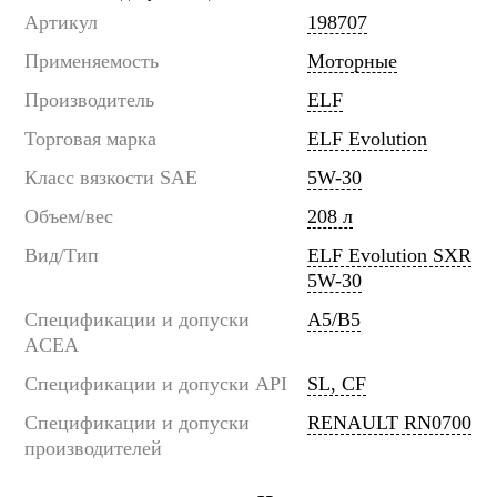
Артикул
198707
Применяемость
Моторные
Производитель
ELF
Торговая марка
ELF Evolution
Класс вязкости SAE
5W-30
Объем/вес
208 л
Вид/Тип
ELF Evolution SXR
5W-30
Спецификации и допуски
A5/B5
ACEA
Спецификации и допуски API
SL, CF
Спецификации и допуски
RENAULT RN0700
производителей