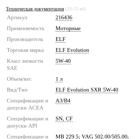
Техническая документация
(211.55 кб)
Артикул
216436
Применяемость
Моторные
Производитель
ELF
Торговая марка
ELF Evolution
Класс вязкости
5W-40
SAE
Объем/вес
1 л
Вид/Тип
ELF Evolution SXR 5W-40
Спецификации и
A3/B4
допуски ACEA
Спецификации и
SN, CF
допуски API
Спецификации и
MB 229.5; VAG 502.00/505.00;