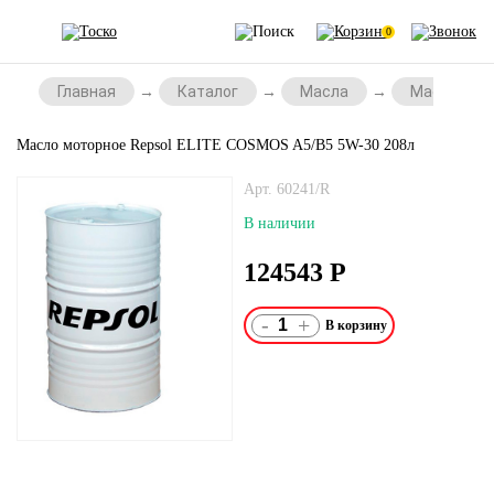
0
Главная
Каталог
Масла
Масла для 
Масло моторное Repsol ELITE COSMOS A5/B5 5W-30 208л
Арт. 60241/R
В наличии
124543
Р
-
+