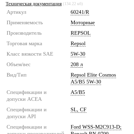
Техническая документация
(134.22 кб)
Артикул
60241/R
Применяемость
Моторные
Производитель
REPSOL
Торговая марка
Repsol
Класс вязкости SAE
5W-30
Объем/вес
208 л
Вид/Тип
Repsol Elite Cosmos
A5/B5 5W-30
Спецификации и
A5/B5
допуски ACEA
Спецификации и
SL, CF
допуски API
Спецификации и
Ford WSS-M2C913-D;
допуски производителей
Renault RN 0700,