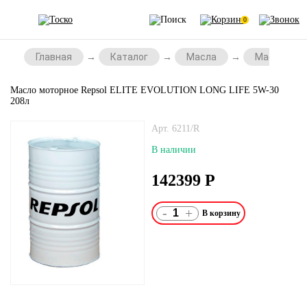
0
Главная
Каталог
Масла
Масла для 
Масло моторное Repsol ELITE EVOLUTION LONG LIFE 5W-30
208л
Арт. 6211/R
В наличии
142399
Р
-
+