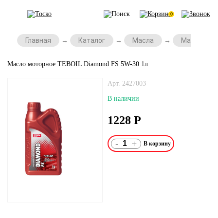
0
Главная
Каталог
Масла
Масла для 
Масло моторное TEBOIL Diamond FS 5W-30 1л
Арт. 2427003
В наличии
1228
Р
-
+