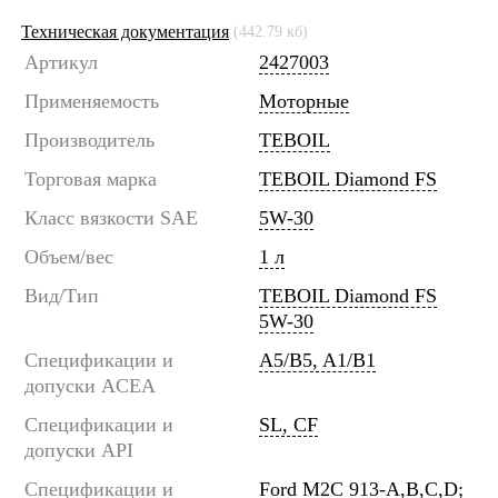
Техническая документация
(442.79 кб)
Артикул
2427003
Применяемость
Моторные
Производитель
TEBOIL
Торговая марка
TEBOIL Diamond FS
Класс вязкости SAE
5W-30
Объем/вес
1 л
Вид/Тип
TEBOIL Diamond FS
5W-30
Спецификации и
A5/B5, A1/B1
допуски ACEA
Спецификации и
SL, CF
допуски API
Спецификации и
Ford M2C 913-A,B,C,D;