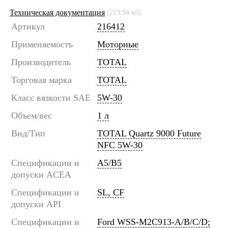
Техническая документация
(213.94 кб)
Артикул
216412
Применяемость
Моторные
Производитель
TOTAL
Торговая марка
TOTAL
Класс вязкости SAE
5W-30
Объем/вес
1 л
Вид/Тип
TOTAL Quartz 9000 Future
NFC 5W-30
Спецификации и
A5/B5
допуски ACEA
Спецификации и
SL, CF
допуски API
Спецификации и
Ford WSS-M2C913-A/B/C/D;