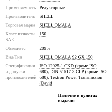
Применяемость
Редукторные
Производитель
SHELL
Торговая марка
SHELL OMALA
Класс вязкости
150
SAE
Объем/вес
209 л
Вид/Тип
SHELL OMALA S2 GX 150
Спецификации
ISO 12925-1 CKD (кроме ISO
и допуски
680), DIN 51517-3 CLP (кроме ISO
производителей
680), Textron Power Transmission
(David
Наличие в пунктах
выдачи: