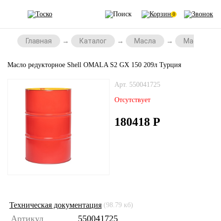
0
Главная
Каталог
Масла
Масла для
Масло редукторное Shell OMALA S2 GX 150 209л Турция
Арт. 550041725
Отсутствует
180418
Р
Техническая документация
(98.79 кб)
Артикул
550041725