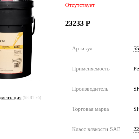
Отсутствует
23233
Р
Артикул
55
Применяемость
Р
Производитель
S
ументация
(98.81 кб)
Торговая марка
S
Класс вязкости SAE
22