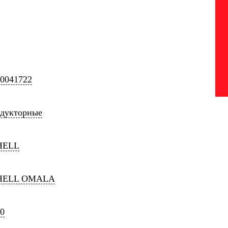
0041722
едукторные
HELL
HELL OMALA
0