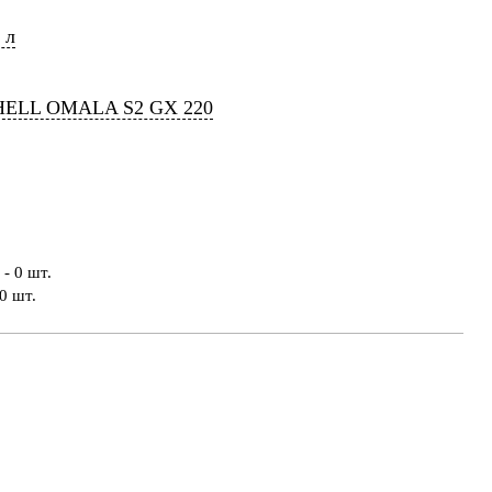
 л
HELL OMALA S2 GX 220
- 0 шт.
0 шт.