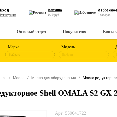
Вход
Корзина
Избранно
Регистрация
0 / 0 руб.
0
товаров
Оптовый отдел
Покупателю
Конта
Марка
Модель
Выбрать
Выбрать
алог
Масла
Масла для оборудования
Масло редукторное
едукторное Shell OMALA S2 GX 2
Арт. 550041722