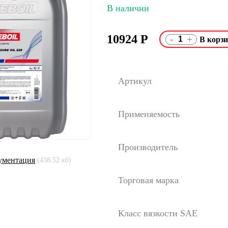
В наличии
10924
Р
-
+
Артикул
Применяемость
Производитель
ументация
(438.52 кб)
Торговая марка
Класс вязкости SAE