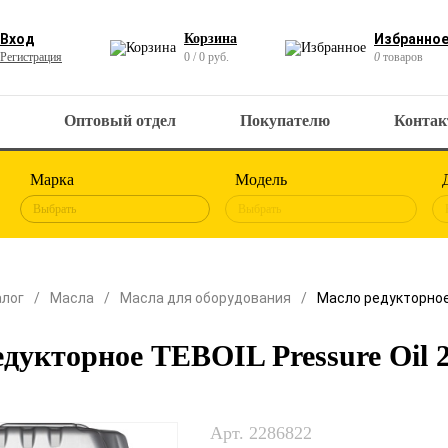
Вход
Корзина
Избранно
Регистрация
0 / 0 руб.
0
товаров
Оптовый отдел
Покупателю
Конта
Марка
Модель
Выбрать
Выбрать
алог
Масла
Масла для оборудования
Масло редукторное 
дукторное TEBOIL Pressure Oil 
Арт. 2286822