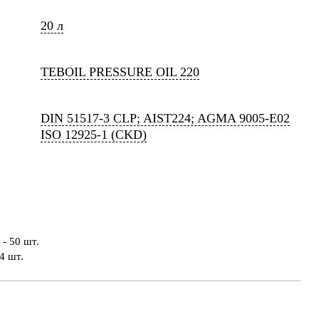
20 л
TEBOIL PRESSURE OIL 220
DIN 51517-3 CLP; AIST224; AGMA 9005-E02
ISO 12925-1 (CKD)
- 50 шт.
4 шт.