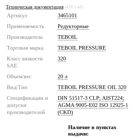
Техническая документация
(439.1 кб)
Артикул
3465101
Применяемость
Редукторные
Производитель
TEBOIL
Торговая марка
TEBOIL PRESSURE
Класс вязкости
320
SAE
Объем/вес
20 л
Вид/Тип
TEBOIL PRESSURE OIL 320
Спецификации и
DIN 51517-3 CLP; AIST224;
допуски
AGMA 9005-E02 ISO 12925-1
производителей
(CKD)
Наличие в пунктах
выдачи: