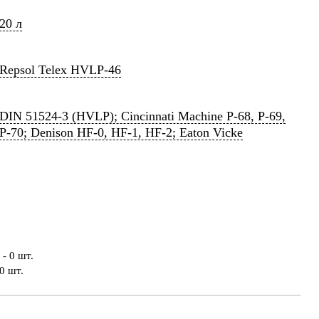
20 л
Repsol Telex HVLP-46
DIN 51524-3 (HVLP); Cincinnati Machine P-68, P-69,
P-70; Denison HF-0, HF-1, HF-2; Eaton Vicke
- 0 шт.
0 шт.