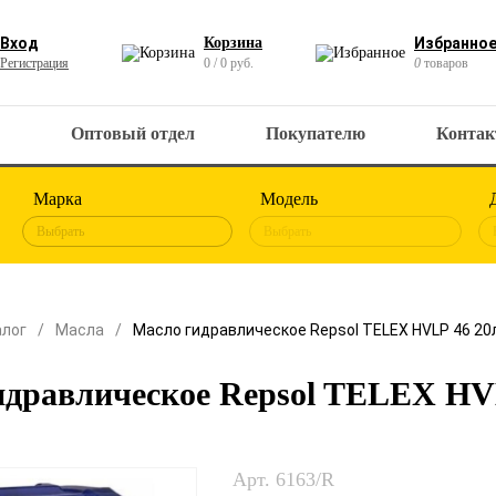
Вход
Корзина
Избранно
Регистрация
0 / 0 руб.
0
товаров
Оптовый отдел
Покупателю
Конта
Марка
Модель
Выбрать
Выбрать
алог
Масла
Масло гидравлическое Repsol TELEX HVLP 46 20
идравлическое Repsol TELEX HV
Арт. 6163/R