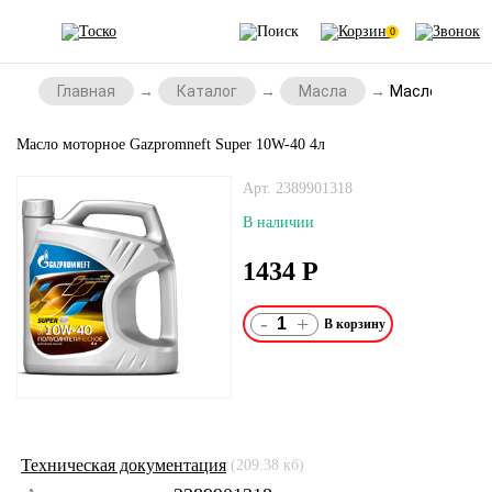
0
Главная
Каталог
Масла
Масло моторн
Масло моторное Gazpromneft Super 10W-40 4л
Арт. 2389901318
В наличии
1434
Р
-
+
Техническая документация
(209.38 кб)