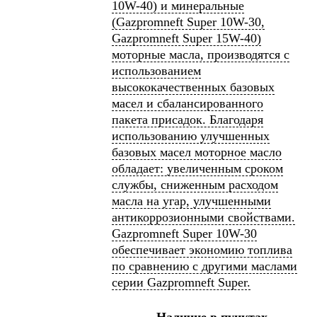
10W-40) и минеральные
(Gazpromneft Super 10W-30,
Gazpromneft Super 15W-40)
моторные масла, производятся с
использованием
высококачественных базовых
масел и сбалансированного
пакета присадок. Благодаря
использованию улучшенных
базовых масел моторное масло
обладает: увеличенным сроком
службы, сниженным расходом
масла на угар, улучшенными
антикоррозионными свойствами.
Gazpromneft Super 10W-30
обеспечивает экономию топлива
по сравнению с другими маслами
серии Gazpromneft Super.
Наличие в пунктах