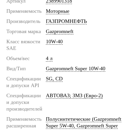
Артикул
2389901318
Применяемость
Моторные
Производитель
ГАЗПРОМНЕФТЬ
Торговая марка
Gazpromneft
Класс вязкости
10W-40
SAE
Объем/вес
4 л
Вид/Тип
Gazpromneft Super 10W-40
Спецификации
SG, CD
и допуски API
Спецификации
АВТОВАЗ; ЗМЗ (Евро-2)
и допуски
производителей
Применяемость
Полусинтетические (Gazpromneft
расширенная
Super 5W-40, Gazpromneft Super