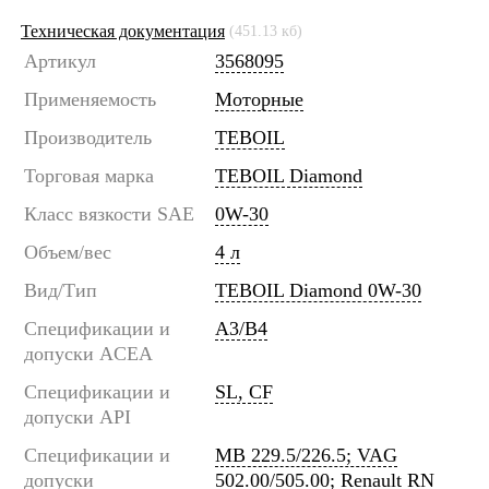
Техническая документация
(451.13 кб)
Артикул
3568095
Применяемость
Моторные
Производитель
TEBOIL
Торговая марка
TEBOIL Diamond
Класс вязкости SAE
0W-30
Объем/вес
4 л
Вид/Тип
TEBOIL Diamond 0W-30
Спецификации и
A3/B4
допуски ACEA
Спецификации и
SL, CF
допуски API
Спецификации и
MB 229.5/226.5; VAG
допуски
502.00/505.00; Renault RN