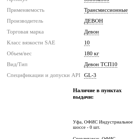
Применяемость
Трансмиссионные
Производитель
ДЕВОН
Торговая марка
Девон
Класс вязкости SAE
10
Объем/вес
180 кг
Вид/Тип
Девон ТСП10
Спецификации и допуски API
GL-3
Наличие в пунктах
выдачи:
Уфа, ОФИС Индустриальное
шоссе - 0 шт.
Стерлитамак, ОФИС