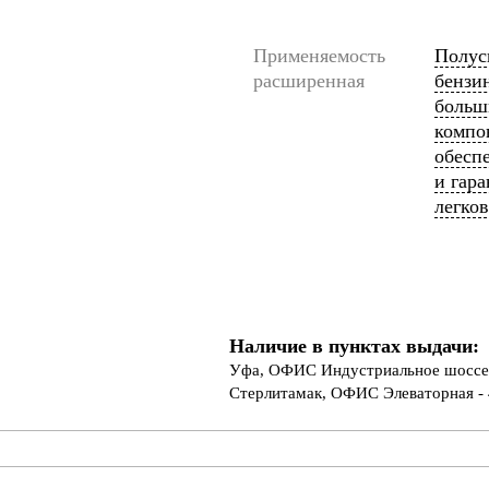
Применяемость
Полус
расширенная
бензин
больш
компо
обесп
и гар
легко
Наличие в пунктах выдачи:
Уфа, ОФИС Индустриальное шоссе 
Стерлитамак, ОФИС Элеваторная - 