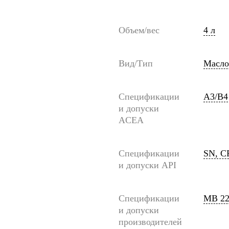
Объем/вес
4 л
Вид/Тип
Масло
Спецификации
A3/B4
и допуски
ACEA
Спецификации
SN, C
и допуски API
Спецификации
MB 22
и допуски
производителей