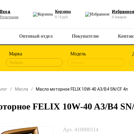
Вход
Корзина
Избранно
Регистрация
0 / 0 руб.
0
товаров
Оптовый отдел
Покупателю
Конта
Марка
Модель
Выбрать
Выбрать
алог
Масла
Масло моторное FELIX 10W-40 A3/B4 SN/CF 4л
оторное FELIX 10W-40 A3/B4 SN
Арт. 410000114