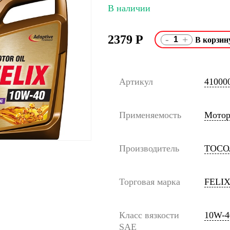
В наличии
2379
Р
-
+
Артикул
41000
Применяемость
Мото
Производитель
ТОСО
Торговая марка
FELI
Класс вязкости
10W-4
SAE