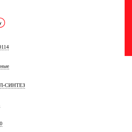
0114
рные
Л-СИНТЕЗ
X
0