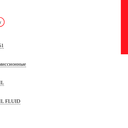
61
миссионные
IL
IL FLUID