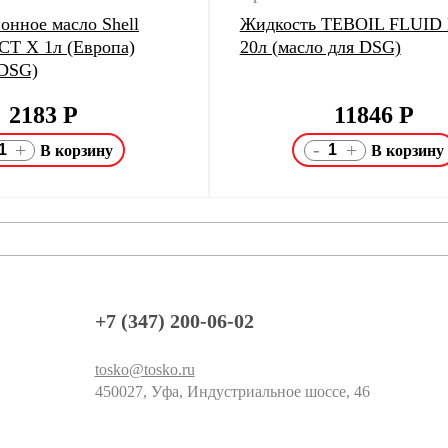
онное масло Shell
Жидкость TEBOIL FLUID
DCT X 1л (Европа)
20л (масло для DSG)
 DSG)
2183
Р
11846
Р
-
+
+
+7 (347) 200-06-02
tosko@tosko.ru
450027, Уфа, Индустриальное шоссе, 46