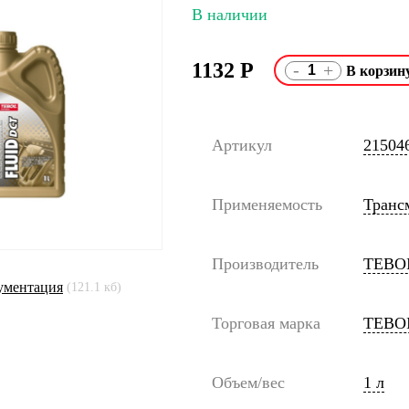
В наличии
1132
Р
-
+
Артикул
21504
Применяемость
Транс
Производитель
TEBO
ументация
(121.1 кб)
Торговая марка
TEBO
Объем/вес
1 л