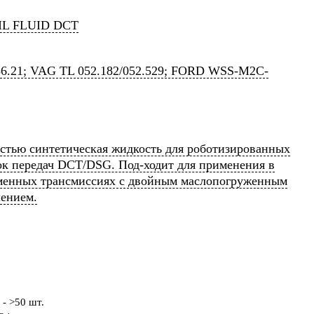
IL FLUID DCT
6.21; VAG TL 052.182/052.529; FORD WSS-M2C-
стью синтетическая жидкость для роботизированных
ок передач DCT/DSG. Под-ходит для применения в
менных трансмиссиях с двойным маслопогруженным
лением.
- >50 шт.