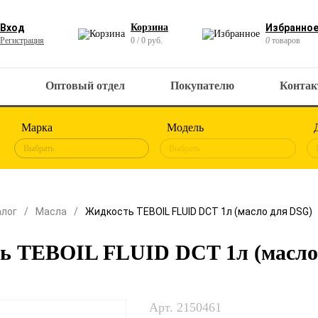
Вход
Корзина
Избранно
Регистрация
0 / 0 руб.
0
товаров
Оптовый отдел
Покупателю
Конта
Марка
Модель
Выбрать
Выбрать
алог
Масла
Жидкость TEBOIL FLUID DCT 1л (масло для DSG)
ь TEBOIL FLUID DCT 1л (масло
Арт. 2150461