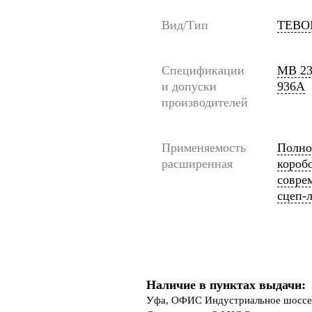
Вид/Тип
TEBO
Спецификации
MB 23
и допуски
936А
производителей
Применяемость
Полно
расширенная
короб
совре
сцеп-
Наличие в пунктах выдачи:
Уфа, ОФИС Индустриальное шоссе 