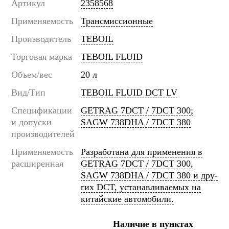
Артикул
2358568
Применяемость
Трансмиссионные
Производитель
TEBOIL
Торговая марка
TEBOIL FLUID
Объем/вес
20 л
Вид/Тип
TEBOIL FLUID DCT LV
Спецификации
GETRAG 7DCT / 7DCT 300;
и допуски
SAGW 738DHA / 7DCT 380
производителей
Применяемость
Разработана для применения в
расширенная
GETRAG 7DCT / 7DCT 300,
SAGW 738DHA / 7DCT 380 и дру-
гих DCT, устанавливаемых на
китайские автомобили.
Наличие в пунктах