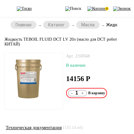
0
Главная
Каталог
Масла
Жидкость TEB
Жидкость TEBOIL FLUID DCT LV 20л (масло для DCT робот
КИТАЙ)
Арт. 2358568
В наличии
14156
Р
-
+
Техническая документация
(135.14 кб)