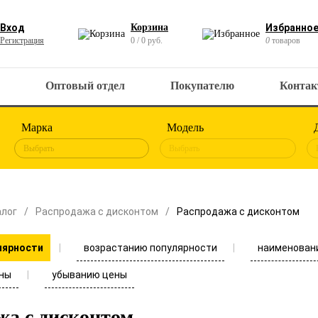
Вход
Корзина
Избранно
Регистрация
0 / 0 руб.
0
товаров
Оптовый отдел
Покупателю
Конта
Марка
Модель
Выбрать
Выбрать
алог
Распродажа с дисконтом
Распродажа с дисконтом
возрастанию популярности
наименован
лярности
ны
убыванию цены
жа с дисконтом