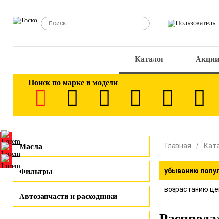
Каталог
Акции
Поиск по марке и модели
Главная
Кат
Масла
убыванию попу
Фильтры
возрастанию це
Автозапчасти и расходники
Распрода