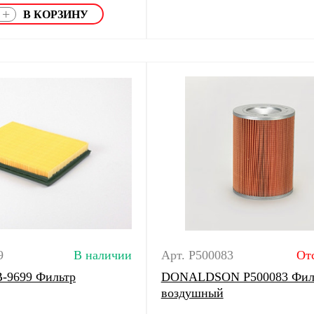
+
9
В наличии
Арт. P500083
От
B-9699 Фильтр
DONALDSON P500083 Фил
воздушный