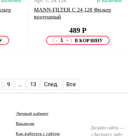
 наличии
Арт. C 24 128
В наличии
льтр
MANN-FILTER C 24 128 Фильтр
воздушный
489
Р
-
+
9
...
13
След.
Все
Личный кабинет
Вакансии
Дизайн сайта —
Как работать с сайтом
«
Экспресс лаб
»