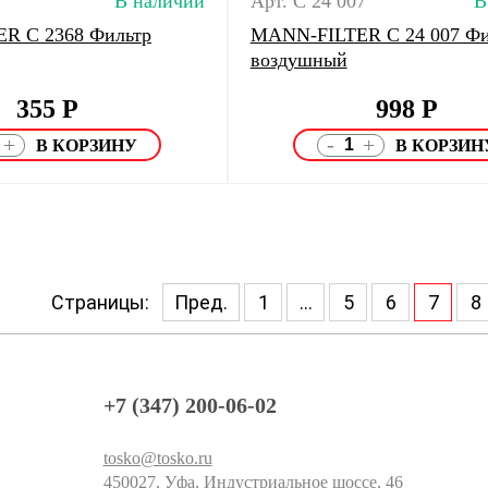
В наличии
Арт. C 24 007
В
R C 2368 Фильтр
MANN-FILTER C 24 007 Фи
воздушный
355
Р
998
Р
-
+
+
Страницы:
Пред.
1
...
5
6
7
8
+7 (347) 200-06-02
tosko@tosko.ru
450027, Уфа, Индустриальное шоссе, 46