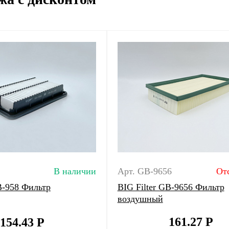
В наличии
Арт. GB-9656
От
B-958 Фильтр
BIG Filter GB-9656 Фильтр
воздушный
161.27
Р
154.43
Р