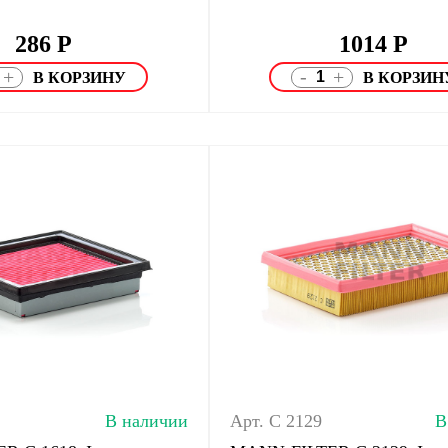
286
Р
1014
Р
-
+
+
В наличии
Арт. C 2129
В