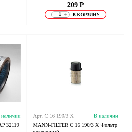
209
Р
-
+
 наличии
Арт. C 16 190/3 X
В наличии
AP 32119
MANN-FILTER C 16 190/3 X Фильтр
воздушный