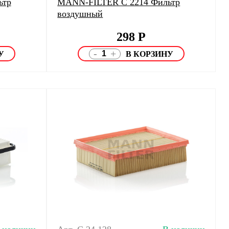
ьтр
MANN-FILTER C 2214 Фильтр
воздушный
298
Р
-
+