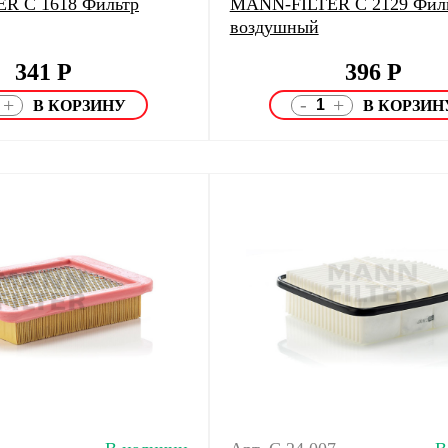
R C 1618 Фильтр
MANN-FILTER C 2129 Фил
воздушный
341
Р
396
Р
-
+
+