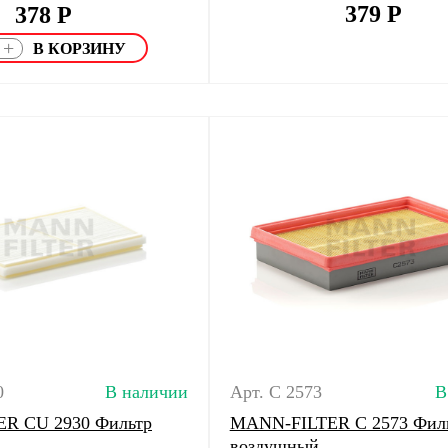
379
Р
378
Р
+
0
В наличии
Арт. C 2573
В
R CU 2930 Фильтр
MANN-FILTER C 2573 Фил
воздушный