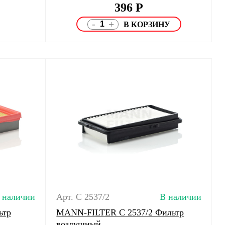
396
Р
-
+
 наличии
Арт. C 2537/2
В наличии
ьтр
MANN-FILTER C 2537/2 Фильтр
воздушный