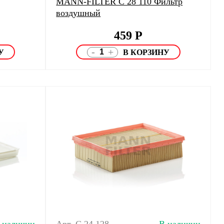
MANN-FILTER C 28 110 Фильтр
воздушный
459
Р
-
+