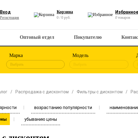
Вход
Корзина
Избранно
Регистрация
0 / 0 руб.
0
товаров
Оптовый отдел
Покупателю
Конта
Марка
Модель
Выбрать
Выбрать
алог
Распродажа с дисконтом
Фильтры с дисконтом
Рас
ярности
возрастанию популярности
наименовани
убыванию цены
ены
с дисконтом