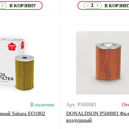
-
+
+
В наличии
Арт. P500083
От
яный Sakura EO1802
DONALDSON P500083 Фил
воздушный