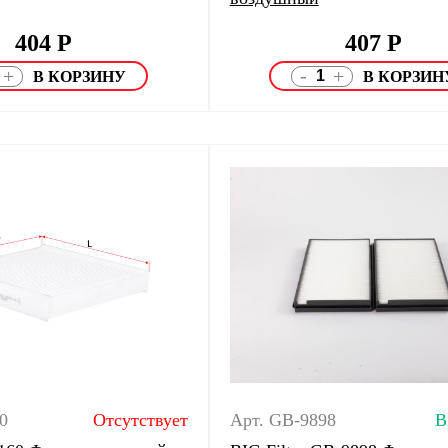
404
Р
407
Р
-
+
+
0
Отсутствует
Арт. GB-9898
В