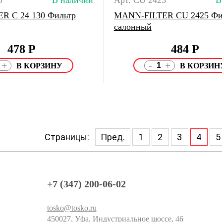
0
В наличии
Арт. CU 2425
В
R C 24 130 Фильтр
MANN-FILTER CU 2425 Фи
салонный
478
Р
484
Р
-
+
+
Страницы:
Пред.
1
2
3
4
5
+7 (347) 200-06-02
tosko@tosko.ru
450027, Уфа, Индустриальное шоссе, 46