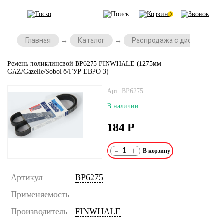
0
Главная
Каталог
Распродажа с дисконтом
Ремень поликлиновой BP6275 FINWHALE (1275мм
GAZ/Gazelle/Sobol б/ГУР ЕВРО 3)
Арт. BP6275
В наличии
184
Р
-
+
Артикул
BP6275
Применяемость
Производитель
FINWHALE