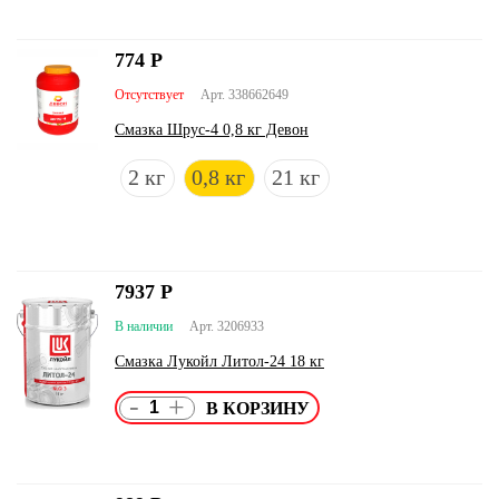
774
Р
Отсутствует
Арт. 338662649
Смазка Шрус-4 0,8 кг Девон
2 кг
0,8 кг
21 кг
7937
Р
В наличии
Арт. 3206933
Смазка Лукойл Литол-24 18 кг
-
+