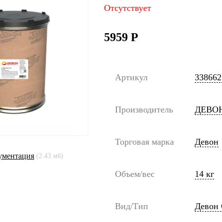
Отсутствует
5959
Р
Артикул
338662
Производитель
ДЕВО
Торговая марка
Девон
ументация
(2.43 мб)
Объем/вес
14 кг
Вид/Тип
Девон 