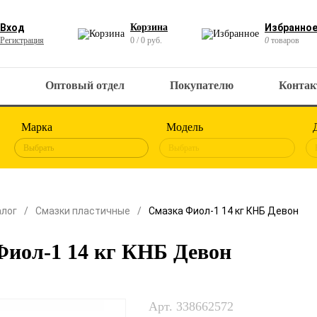
Вход
Корзина
Избранно
Регистрация
0 / 0 руб.
0
товаров
Оптовый отдел
Покупателю
Конта
Марка
Модель
Выбрать
Выбрать
алог
Смазки пластичные
Смазка Фиол-1 14 кг КНБ Девон
Фиол-1 14 кг КНБ Девон
Арт. 338662572