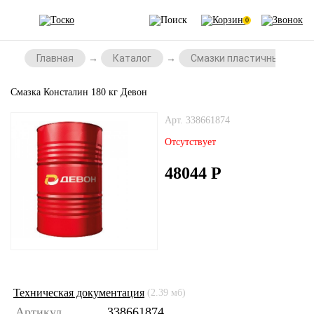
0
Главная
Каталог
Смазки пластичные
Смазка Консталин 180 кг Девон
Арт. 338661874
Отсутствует
48044
Р
Техническая документация
(2.39 мб)
Артикул
338661874