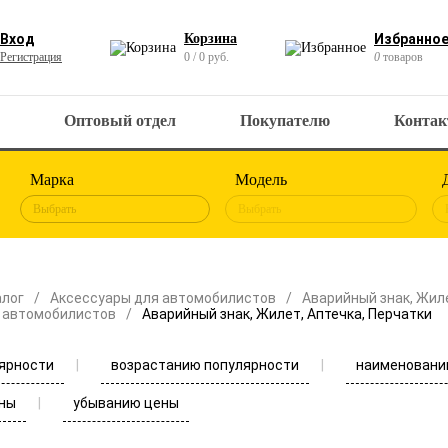
Вход
Корзина
Избранно
Регистрация
0 / 0 руб.
0
товаров
Оптовый отдел
Покупателю
Конта
Марка
Модель
Выбрать
Выбрать
алог
Аксессуары для автомобилистов
Аварийный знак, Жиле
 автомобилистов
Аварийный знак, Жилет, Аптечка, Перчатки
ярности
возрастанию популярности
наименовани
ны
убыванию цены