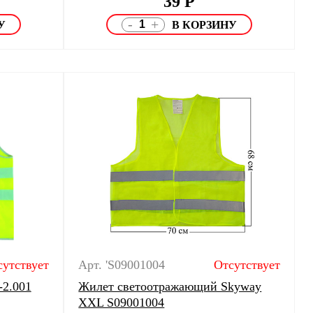
39
Р
-
+
сутствует
Арт. 'S09001004
Отсутствует
2.001
Жилет светоотражающий Skyway
XXL S09001004