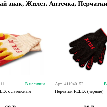
й знак, Жилет, Аптечка, Перчатк
011
В наличии
Арт. 411040152
В
LIX с латексным
Перчатки FELIX (черные)