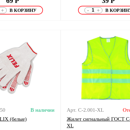
69
Р
39
Р
-
+
+
150
В наличии
Арт. C-2.001-XL
От
LIX (белые)
Жилет сигнальный ГОСТ С-
XL