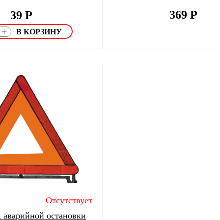
369
Р
39
Р
+
Отсутствует
 аварийной остановки